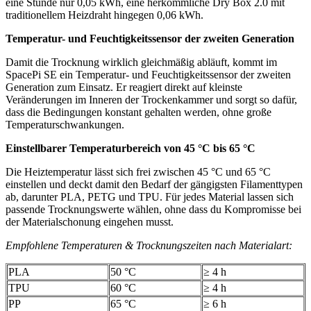
eine Stunde nur 0,05 kWh, eine herkömmliche Dry Box 2.0 mit
traditionellem Heizdraht hingegen 0,06 kWh.
Temperatur- und Feuchtigkeitssensor der zweiten Generation
Damit die Trocknung wirklich gleichmäßig abläuft, kommt im
SpacePi SE ein Temperatur- und Feuchtigkeitssensor der zweiten
Generation zum Einsatz. Er reagiert direkt auf kleinste
Veränderungen im Inneren der Trockenkammer und sorgt so dafür,
dass die Bedingungen konstant gehalten werden, ohne große
Temperaturschwankungen.
Einstellbarer Temperaturbereich von 45 °C bis 65 °C
Die Heiztemperatur lässt sich frei zwischen 45 °C und 65 °C
einstellen und deckt damit den Bedarf der gängigsten Filamenttypen
ab, darunter PLA, PETG und TPU. Für jedes Material lassen sich
passende Trocknungswerte wählen, ohne dass du Kompromisse bei
der Materialschonung eingehen musst.
Empfohlene Temperaturen & Trocknungszeiten nach Materialart:
PLA
50 °C
≥ 4 h
TPU
60 °C
≥ 4 h
PP
65 °C
≥ 6 h