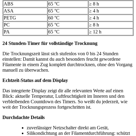
ABS
65 °C
≥ 8 h
ASA
65 °C
≥ 4 h
PETG
60 °C
≥ 4 h
PC
65 °C
≥ 8 h
PA
65 °C
≥ 12 h
24 Stunden-Timer für vollständige Trocknung
Die Trocknungszeit lässt sich stufenlos von 0 bis 24 Stunden
einstellen: Damit kannst du auch besonders feucht gewordene
Filamente in einem Zug komplett durchtrocknen, ohne den Vorgang
manuell zu überwachen.
Echtzeit-Status auf dem Display
Das integrierte Display zeigt dir alle relevanten Werte auf einen
Blick: aktuelle Temperatur, Luftfeuchtigkeit im Inneren und den
verbleibenden Countdown des Timers. So weißt du jederzeit, wie
weit der Trocknungsprozess fortgeschritten ist.
Durchdachte Details
zuverlässiger Netzschalter direkt am Gerät,
Silikondichtung an der Filamentdurchführung: schützt