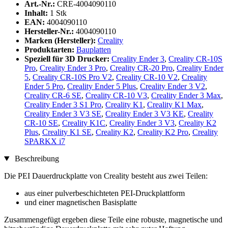
Art.-Nr.:
CRE-4004090110
Inhalt:
1 Stk
EAN:
4004090110
Hersteller-Nr.:
4004090110
Marken (Hersteller):
Creality
Produktarten:
Bauplatten
Speziell für 3D Drucker:
Creality Ender 3
,
Creality CR-10S
Pro
,
Creality Ender 3 Pro
,
Creality CR-20 Pro
,
Creality Ender
5
,
Creality CR-10S Pro V2
,
Creality CR-10 V2
,
Creality
Ender 5 Pro
,
Creality Ender 5 Plus
,
Creality Ender 3 V2
,
Creality CR-6 SE
,
Creality CR-10 V3
,
Creality Ender 3 Max
,
Creality Ender 3 S1 Pro
,
Creality K1
,
Creality K1 Max
,
Creality Ender 3 V3 SE
,
Creality Ender 3 V3 KE
,
Creality
CR-10 SE
,
Creality K1C
,
Creality Ender 3 V3
,
Creality K2
Plus
,
Creality K1 SE
,
Creality K2
,
Creality K2 Pro
,
Creality
SPARKX i7
Beschreibung
Die PEI Dauerdruckplatte von Creality besteht aus zwei Teilen:
aus einer pulverbeschichteten PEI-Druckplattform
und einer magnetischen Basisplatte
Zusammengefügt ergeben diese Teile eine robuste, magnetische und