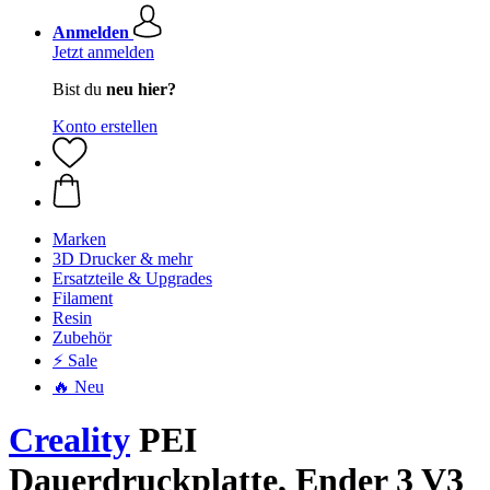
Anmelden
Jetzt anmelden
Bist du
neu hier?
Konto erstellen
Marken
3D Drucker & mehr
Ersatzteile & Upgrades
Filament
Resin
Zubehör
⚡ Sale
🔥 Neu
Creality
PEI
Dauerdruckplatte, Ender 3 V3