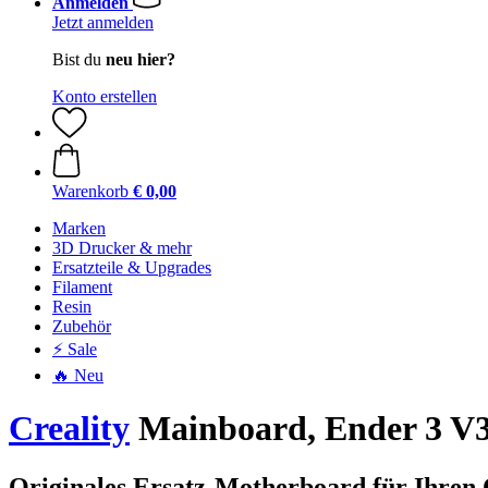
Anmelden
Jetzt anmelden
Bist du
neu hier?
Konto erstellen
Warenkorb
€ 0,00
Marken
3D Drucker & mehr
Ersatzteile & Upgrades
Filament
Resin
Zubehör
⚡ Sale
🔥 Neu
Creality
Mainboard, Ender 3 V
Originales Ersatz-Motherboard für Ihren 