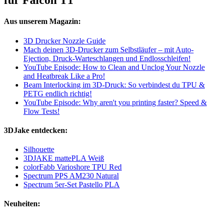
für Falcon T1
Aus unserem Magazin:
3D Drucker Nozzle Guide
Mach deinen 3D-Drucker zum Selbstläufer – mit Auto-
Ejection, Druck-Warteschlangen und Endlosschleifen!
YouTube Episode: How to Clean and Unclog Your Nozzle
and Heatbreak Like a Pro!
Beam Interlocking im 3D-Druck: So verbindest du TPU &
PETG endlich richtig!
YouTube Episode: Why aren't you printing faster? Speed &
Flow Tests!
3DJake entdecken:
Silhouette
3DJAKE mattePLA Weiß
colorFabb Varioshore TPU Red
Spectrum PPS AM230 Natural
Spectrum 5er-Set Pastello PLA
Neuheiten: