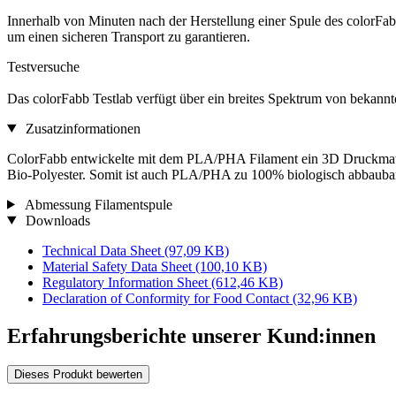
Innerhalb von Minuten nach der Herstellung einer Spule des colorFabb
um einen sicheren Transport zu garantieren.
Testversuche
Das colorFabb Testlab verfügt über ein breites Spektrum von bekann
Zusatzinformationen
ColorFabb entwickelte mit dem PLA/PHA Filament ein 3D Druckmateri
Bio-Polyester. Somit ist auch PLA/PHA zu 100% biologisch abbauba
Abmessung Filamentspule
Downloads
Technical Data Sheet
(97,09 KB)
Material Safety Data Sheet
(100,10 KB)
Regulatory Information Sheet
(612,46 KB)
Declaration of Conformity for Food Contact
(32,96 KB)
Erfahrungsberichte unserer Kund:innen
Dieses Produkt bewerten