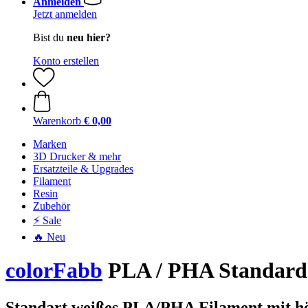
Anmelden
Jetzt anmelden
Bist du
neu hier?
Konto erstellen
Warenkorb
€ 0,00
Marken
3D Drucker & mehr
Ersatzteile & Upgrades
Filament
Resin
Zubehör
⚡ Sale
🔥 Neu
colorFabb
PLA / PHA Standard
Standart weißes PLA/PHA Filament mit hö