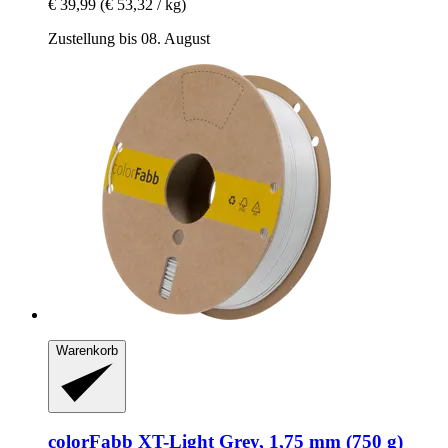
€ 39,99
(€ 53,32 / kg)
Zustellung bis 08. August
Warenkorb
colorFabb
XT-​Light Grey, 1,75 mm (750 g)