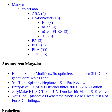
Marken
colorFabb
ASA (4)
Co-Polyester (18)
HT (3)
nGen (4)
nGen_FLEX (3)
XT (8)
PA (3)
PHA (3)
PLA (55)
TPU (15)
Aus unserem Magazin:
Bambu Studio Modifiers: So optimierst du deinen 3D-Druck
genau dort, wo es zählt!
YouTube Episode: Neptune 4 & 4 Pro Review
Entry-level FDM 3D Drucker unter 300 €! (2025 Edition)
eufyMake E1: 3D Textur-UV Drucker für Maker & Kreative
YouTube Episode: AI Generated Models Are Great! Just Not
For 3D Printing...
Neuheiten: