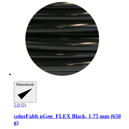
Warenkorb
5.0 (5)
colorFabb
nGen_FLEX Black, 1,75 mm (650
g)