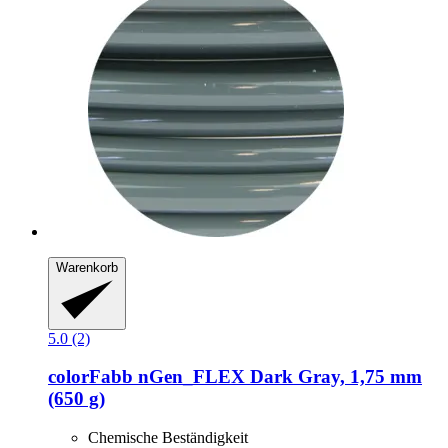
Warenkorb
5.0 (2)
colorFabb
nGen_FLEX Dark Gray, 1,75 mm
(650 g)
Chemische Beständigkeit