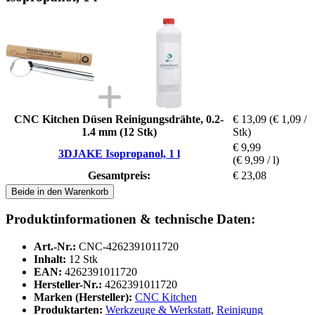
CNC Kitchen Düsen Reinigungsdrähte, 0.2-
€ 13,09
(€ 1,09 /
1.4 mm (12 Stk)
Stk)
€ 9,99
3DJAKE Isopropanol, 1 l
(€ 9,99 / l)
Gesamtpreis:
€ 23,08
Beide in den Warenkorb
Produktinformationen & technische Daten:
Art.-Nr.:
CNC-4262391011720
Inhalt:
12 Stk
EAN:
4262391011720
Hersteller-Nr.:
4262391011720
Marken (Hersteller):
CNC Kitchen
Produktarten:
Werkzeuge & Werkstatt
,
Reinigung