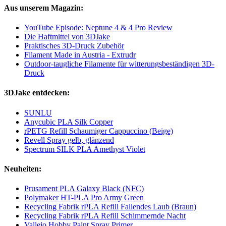
Aus unserem Magazin:
YouTube Episode: Neptune 4 & 4 Pro Review
Die Haftmittel von 3DJake
Praktisches 3D-Druck Zubehör
Filament Made in Austria - Extrudr
Outdoor-taugliche Filamente für witterungsbeständigen 3D-
Druck
3DJake entdecken:
SUNLU
Anycubic PLA Silk Copper
rPETG Refill Schaumiger Cappuccino (Beige)
Revell Spray gelb, glänzend
Spectrum SILK PLA Amethyst Violet
Neuheiten:
Prusament PLA Galaxy Black (NFC)
Polymaker HT-PLA Pro Army Green
Recycling Fabrik rPLA Refill Fallendes Laub (Braun)
Recycling Fabrik rPLA Refill Schimmernde Nacht
Vallejo Hobby Paint Spray Primer