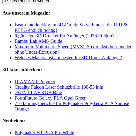
Dieses Produkt bewerten
Aus unserem Magazin:
Beam Interlocking im 3D-Druck: So verbindest du TPU &
PETG endlich richtig!
6 günstige 3D Drucker für Anfänger (2026 Edition)
Bambu Lab AMS-Guide
Maximum Volumetric Speed (MVS): So druckst du schneller
ohne Under-Extrusion!
Welches Material ist am besten für 3D Druck Anfänger?
3DJake entdecken:
DIAMANT Polymer
Creality Falcon Laser Schutzbrille 180-534nm
eSUN PLA+ RGB Blue
FormFutura Galaxy PLA Opal Green
7 Erfahrungsberichte für Polymaker PolyTerra PLA Sunrise
Orange
Neuheiten:
Polymaker HT-PLA Pro White