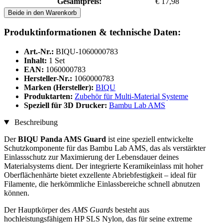
Gesamtpreis:
€ 17,98
Beide in den Warenkorb
Produktinformationen & technische Daten:
Art.-Nr.:
BIQU-1060000783
Inhalt:
1 Set
EAN:
1060000783
Hersteller-Nr.:
1060000783
Marken (Hersteller):
BIQU
Produktarten:
Zubehör für Multi-Material Systeme
Speziell für 3D Drucker:
Bambu Lab AMS
Beschreibung
Der
BIQU Panda AMS Guard
ist eine speziell entwickelte
Schutzkomponente für das Bambu Lab AMS, das als verstärkter
Einlassschutz zur Maximierung der Lebensdauer deines
Materialsystems dient. Der integrierte Keramikeinlass mit hoher
Oberflächenhärte bietet exzellente Abriebfestigkeit – ideal für
Filamente, die herkömmliche Einlassbereiche schnell abnutzen
können.
Der Hauptkörper des
AMS Guards
besteht aus
hochleistungsfähigem HP SLS Nylon, das für seine extreme