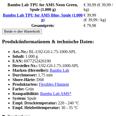
Bambu Lab TPU for AMS Neon Green,
€ 39,99
(€ 39,99 /
Spule (1.000 g)
kg)
Bambu Lab TPU for AMS Blue, Spule (1.000
€ 39,99
g)
(€ 39,99 / kg)
Gesamtpreis:
€ 79,98
Beide in den Warenkorb
Produktinformationen & technische Daten:
Art.-Nr.:
BL-U02-G0-1.75-1000-SPL
Inhalt:
1.000 g
EAN:
6977252426190
Hersteller-Nr.:
U02-G0-1.75-1000-SPL
Marken (Hersteller):
Bambu Lab
Durchmesser:
1,75 mm
Shore-Härte:
D68
Produktarten:
Flexibles Filament
Farbe:
Grün
Kompatibilität:
Bambu Lab AMS*
System:
Spule
Empf. Drucktemperatur:
220 - 240 °C
Empf. Heizbetttemperatur:
30 - 35 °C