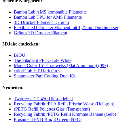
Beliebte Kategorien:
Bambu Lab AMS kompatible Filamente
Bambu Lab TPU for AMS Filamente
3D Drucker Filament 1,75mm
Flexibles 3D Drucker Filament mit 1,75mm Durchmesser
Grünes 3D Drucker Filament
3DJake entdecken:
BIQU
The Filament PETG Lite White
Model Color 151 Grauweiss (Flat Aluminum) (993)
colorFabb HT Dark Grey
Snapmaker Part Cooling Duct Kit
Neuheiten:
Twotrees TTC450 Ultra - defekt
Recycling Fabrik rPLA Refill Frische Wiese (Hellgrün)
rPETG Refill Poliertes Glas (Transparent)
Recycling Fabrik rPETG Refill Krumme Banane (Gelb)
Prusament PVB Bright Green (NFC)