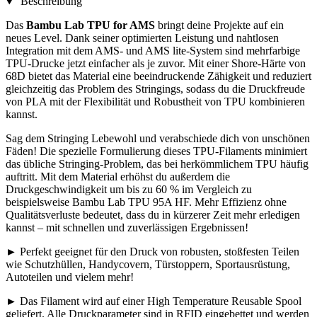
Beschreibung
Das
Bambu Lab TPU for AMS
bringt deine Projekte auf ein
neues Level. Dank seiner optimierten Leistung und nahtlosen
Integration mit dem AMS- und AMS lite-System sind mehrfarbige
TPU-Drucke jetzt einfacher als je zuvor. Mit einer Shore-Härte von
68D bietet das Material eine beeindruckende Zähigkeit und reduziert
gleichzeitig das Problem des Stringings, sodass du die Druckfreude
von PLA mit der Flexibilität und Robustheit von TPU kombinieren
kannst.
Sag dem Stringing Lebewohl und verabschiede dich von unschönen
Fäden! Die spezielle Formulierung dieses TPU-Filaments minimiert
das übliche Stringing-Problem, das bei herkömmlichem TPU häufig
auftritt. Mit dem Material erhöhst du außerdem die
Druckgeschwindigkeit um bis zu 60 % im Vergleich zu
beispielsweise Bambu Lab TPU 95A HF. Mehr Effizienz ohne
Qualitätsverluste bedeutet, dass du in kürzerer Zeit mehr erledigen
kannst – mit schnellen und zuverlässigen Ergebnissen!
► Perfekt geeignet für den Druck von robusten, stoßfesten Teilen
wie Schutzhüllen, Handycovern, Türstoppern, Sportausrüstung,
Autoteilen und vielem mehr!
► Das Filament wird auf einer High Temperature Reusable Spool
geliefert. Alle Druckparameter sind in RFID eingebettet und werden