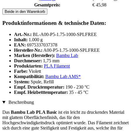
Gesamtpreis:
€ 45,98
Beide in den Warenkorb
Produktinformationen & technische Daten:
Art.-Nr.:
BL-A00-P5-1.75-1000-SPLFREE
Inhalt:
1.000 g
EAN:
6975337037378
Hersteller-Nr.:
A00-P5-1.75-1000-SPLFREE
Marken (Hersteller):
Bambu Lab
Durchmesser:
1,75 mm
Produktarten:
PLA Filament
Farbe:
Violett
Kompatibilität:
Bambu Lab AMS*
System:
Spule, Refill
Empf. Drucktemperatur:
190 - 230 °C
Empf. Heizbetttemperatur:
35 - 45 °C
Beschreibung
Das
Bambu Lab PLA Basic
ist ein leicht zu druckendes Material
mit glattem Oberflächenfinish, das für den
Hochgeschwindigkeitsdruck optimiert wurde. Das Filament zeichnet
sich durch eine gute Steifigkeit und Festigkeit aus, welche ihn für