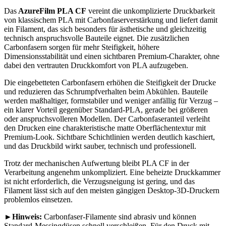
Das
AzureFilm PLA CF
vereint die unkomplizierte Druckbarkeit
von klassischem PLA mit Carbonfaserverstärkung und liefert damit
ein Filament, das sich besonders für ästhetische und gleichzeitig
technisch anspruchsvolle Bauteile eignet. Die zusätzlichen
Carbonfasern sorgen für mehr Steifigkeit, höhere
Dimensionsstabilität und einen sichtbaren Premium-Charakter, ohne
dabei den vertrauten Druckkomfort von PLA aufzugeben.
Die eingebetteten Carbonfasern erhöhen die Steifigkeit der Drucke
und reduzieren das Schrumpfverhalten beim Abkühlen. Bauteile
werden maßhaltiger, formstabiler und weniger anfällig für Verzug –
ein klarer Vorteil gegenüber Standard-PLA, gerade bei größeren
oder anspruchsvolleren Modellen. Der Carbonfaseranteil verleiht
den Drucken eine charakteristische matte Oberflächentextur mit
Premium-Look. Sichtbare Schichtlinien werden deutlich kaschiert,
und das Druckbild wirkt sauber, technisch und professionell.
Trotz der mechanischen Aufwertung bleibt PLA CF in der
Verarbeitung angenehm unkompliziert. Eine beheizte Druckkammer
ist nicht erforderlich, die Verzugsneigung ist gering, und das
Filament lässt sich auf den meisten gängigen Desktop-3D-Druckern
problemlos einsetzen.
►Hinweis:
Carbonfaser-Filamente sind abrasiv und können
Standard-Messingdüsen schnell verschleißen. Für den Druck mit