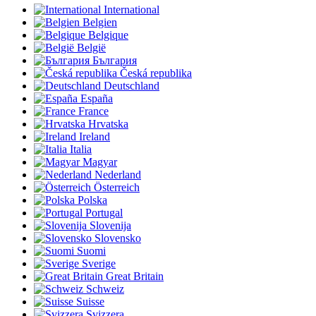
International
Belgien
Belgique
België
България
Česká republika
Deutschland
España
France
Hrvatska
Ireland
Italia
Magyar
Nederland
Österreich
Polska
Portugal
Slovenija
Slovensko
Suomi
Sverige
Great Britain
Schweiz
Suisse
Svizzera