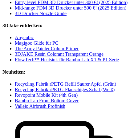
Entry-level FDM 3D Drucker unter 300 €! (2025 Edition)
Mid-range FDM 3D Drucker unter 500 €! (2025 Edition)
3D Drucker Nozzle Guide
3DJake entdecken:
Anycubic
Magigoo Glide für PC
The Army Painter Colour Primer
3DJAKE Resin Colorant Transparent Orange
FlowTech™ Heatsink für Bambu Lab X1 & P1 Serie
Neuheiten:
Recycling Fabrik rPETG Refill Saurer Apfel (Grün)
Recycling Fabrik rPETG Flauschiges Schaf (Weiß)
Revopoint Mobile Kit (4th Gen)
Bambu Lab Front Bottom Cover
Vallejo Airbrush Profinish