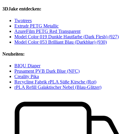
3DJake entdecken:
Twotrees
Extrudr PETG Metallic
AzureFilm PETG Red Transparent
Model Color 019 Dunkle Hautfarbe (Dark Flesh) (927)
Model Color 053 Brilliant Blau (Darkblue) (930)
Neuheiten:
BIQU Diaper
Prusament PVB Dark Blue (NFC)
Creality Pika
Recycling Fabrik rPLA Süße Kirsche (Rot)
rPLA Refill Galaktischer Nebel (Blau-Glitzer)