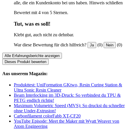
alle, die ein Kundenkonto bei uns haben.
Hinweis schließen
Bewertet mit 4 von 5 Sternen.
Tut, was es soll!
Klebt gut, auch nicht zu dehnbar.
War diese Bewertung für dich hilfreich?
(0)
(0)
Ja
Nein
Alle Erfahrungsberichte anzeigen
Dieses Produkt bewerten
Aus unserem Magazin:
Produkttest: UniFormation GKtwo, Resin Curing Station &
Ultra Sonic Resin Cleaner
Beam Interlocking im 3D-Druck: So verbindest du TPU &
PETG endlich richtig!
Maximum Volumetric Speed (MVS): So druckst du schneller
ohne Under-Extrusion!
Carbonfilament colorFabb XT-CF20
YouTube Episode: Meet the Maker mit Wyatt Weaver von
Atom Engineering