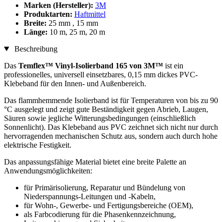
Marken (Hersteller):
3M
Produktarten:
Haftmittel
Breite:
25 mm , 15 mm
Länge:
10 m, 25 m, 20 m
Beschreibung
Das
Temflex™ Vinyl-Isolierband 165 von 3M™
ist ein
professionelles, universell einsetzbares, 0,15 mm dickes PVC-
Klebeband für den Innen- und Außenbereich.
Das flammhemmende Isolierband ist für Temperaturen von bis zu 90
°C ausgelegt und zeigt gute Beständigkeit gegen Abrieb, Laugen,
Säuren sowie jegliche Witterungsbedingungen (einschließlich
Sonnenlicht). Das Klebeband aus PVC zeichnet sich nicht nur durch
hervorragenden mechanischen Schutz aus, sondern auch durch hohe
elektrische Festigkeit.
Das anpassungsfähige Material bietet eine breite Palette an
Anwendungsmöglichkeiten:
für Primärisolierung, Reparatur und Bündelung von
Niederspannungs-Leitungen und -Kabeln,
für Wohn-, Gewerbe- und Fertigungsbereiche (OEM),
als Farbcodierung für die Phasenkennzeichnung,