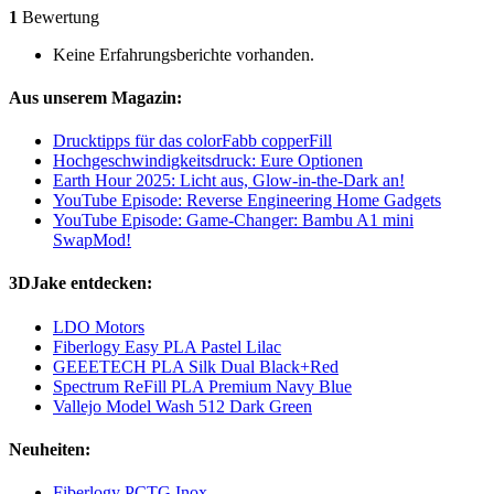
1
Bewertung
Keine Erfahrungsberichte vorhanden.
Aus unserem Magazin:
Drucktipps für das colorFabb copperFill
Hochgeschwindigkeitsdruck: Eure Optionen
Earth Hour 2025: Licht aus, Glow-in-the-Dark an!
YouTube Episode: Reverse Engineering Home Gadgets
YouTube Episode: Game-Changer: Bambu A1 mini
SwapMod!
3DJake entdecken:
LDO Motors
Fiberlogy Easy PLA Pastel Lilac
GEEETECH PLA Silk Dual Black+Red
Spectrum ReFill PLA Premium Navy Blue
Vallejo Model Wash 512 Dark Green
Neuheiten:
Fiberlogy PCTG Inox