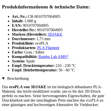
Produktinformationen & technische Daten:
Art.-Nr.:
CB-9010707004905
Inhalt:
1.000 g
EAN:
9010707004905
Hersteller-Nr.:
9010707004905
Marken (Hersteller):
3DJAKE
Durchmesser:
1,75 mm
Produktlinie:
ecoPLA
Produktarten:
PLA Filament
Farbe:
Grau / Silber
Kompatibilität:
Bambu Lab AMS*
System:
Spule
Empf. Drucktemperatur:
210 - 230 °C
Empf. Heizbetttemperatur:
50 - 60 °C
Beschreibung
Das
ecoPLA von 3DJAKE
ist ein biologisch abbaubares PLA-
Material, das leicht modifiziert wurde, um es für den 3D-Druck
perfekt zu machen. Seine hervorragenden Eigenschaften, die gute
Druckbarkeit und der unschlagbare Preis machen das
ecoPLA
zu
einer günstigen und hochwertigen Alternative für Vieldrucker.