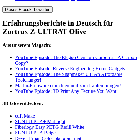
Dieses Produkt bewerten
Erfahrungsberichte in Deutsch für
Zortrax Z-ULTRAT Olive
Aus unserem Magazin:
YouTube Episode: The Elegoo Centauri Carbon 2 - A Carbon
Copy?
YouTube Episode: Reverse Engineering Home Gadgets
YouTube Episode: The Snapmaker U1: An Affordable
Toolchanger!
Marlin-Firmware einrichten und zum Laufen bringen!
YouTube Episode: 3D Print Any Texture You Want!
3DJake entdecken:
eufyMake
SUNLU PLA+ Midnight
Fiberlogy Easy PETG Refill White
SUNLU PLA Beige
Revell Email Color blaugrau, matt