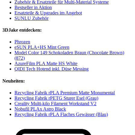
Zubehör & Ersatzteile für Multi-Material Systeme
Bestseller in Aktion
Ersatzteile & Upgrades im Angebot
SUNLU Zubehör
3DJake entdecken:
Phrozen
eSUN PLA+HS Mint Green
Model Color 149 Schokoladen Braun (Chocolate Brown)
(872)
AzureFilm PLA Matte HS White
QIDI Tech Hotend inkl. Düse Messing
Neuheiten:
Recycling Fabrik rPLA Premium Matte Monumental
Recycling Fabrik rPETG Sturer Esel (Grau)
Creality Multi-kilo Filament Workstand V2
Nobufil PLAx Astro Black
Recycling Fabrik rPLA Flaches Gewässer (Blau)