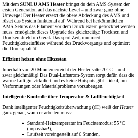
Mit dem
SUNLU AMS Heater
bringst du dein AMS-System der
ersten Generation auf das nächste Level – und zwar ganz ohne
Umwege! Der Heater ersetzt die obere Abdeckung des AMS und
rüstet das System funktional auf. Während bei herkömmlichen
AMS-Setups das Filament vor dem Druck extern getrocknet werden
muss, ermöglicht dieses Upgrade das gleichzeitige Trocknen und
Drucken direkt im Gerät. Das spart Zeit, minimiert
Feuchtigkeitseinflüsse während des Druckvorgangs und optimiert
die Druckqualität!
Effizient heizen ohne Hitzestau
Innerhalb von 20 Minuten erreicht der Heater satte 70 °C – und
zwar gleichmäßig! Das Dual-Luftstrom-System sorgt dafür, dass die
warme Luft gut zirkuliert und es keine Hotspots gibt – ideal, um
Verformungen oder Materialprobleme vorzubeugen.
Intelligente Kontrolle über Temperatur & Luftfeuchtigkeit
Dank intelligenter Feuchtigkeitsüberwachung (rH) weiß der
Heater
ganz genau, wann er arbeiten muss:
Standard-Heiztemperatur im Feuchtemodus: 55 °C
(anpassbar!),
Laufzeit voreingestellt auf 6 Stunden,