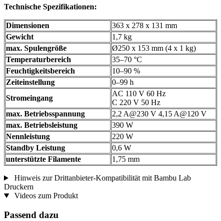
Technische Spezifikationen:
Dimensionen
363 x 278 x 131 mm
Gewicht
1,7 kg
max. Spulengröße
Ø250 x 153 mm (4 x 1 kg)
Temperaturbereich
35–70 °C
Feuchtigkeitsbereich
10–90 %
Zeiteinstellung
0–99 h
AC 110 V 60 Hz
Stromeingang
C 220 V 50 Hz
max. Betriebsspannung
2,2 A@230 V 4,15 A@120 V
max. Betriebsleistung
390 W
Nennleistung
220 W
Standby Leistung
0,6 W
unterstützte Filamente
1,75 mm
Hinweis zur Drittanbieter-Kompatibilität mit Bambu Lab
Druckern
Videos zum Produkt
Passend dazu