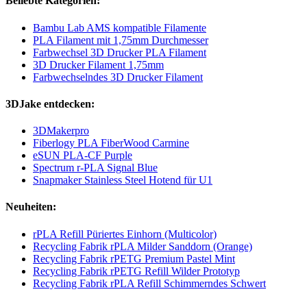
Beliebte Kategorien:
Bambu Lab AMS kompatible Filamente
PLA Filament mit 1,75mm Durchmesser
Farbwechsel 3D Drucker PLA Filament
3D Drucker Filament 1,75mm
Farbwechselndes 3D Drucker Filament
3DJake entdecken:
3DMakerpro
Fiberlogy PLA FiberWood Carmine
eSUN PLA-CF Purple
Spectrum r-PLA Signal Blue
Snapmaker Stainless Steel Hotend für U1
Neuheiten:
rPLA Refill Püriertes Einhorn (Multicolor)
Recycling Fabrik rPLA Milder Sanddorn (Orange)
Recycling Fabrik rPETG Premium Pastel Mint
Recycling Fabrik rPETG Refill Wilder Prototyp
Recycling Fabrik rPLA Refill Schimmerndes Schwert