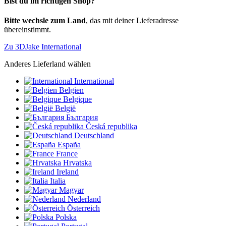
Bist du im richtigen Shop?
Bitte wechsle zum Land
, das mit deiner Lieferadresse
übereinstimmt.
Zu 3DJake International
Anderes Lieferland wählen
International
Belgien
Belgique
België
България
Česká republika
Deutschland
España
France
Hrvatska
Ireland
Italia
Magyar
Nederland
Österreich
Polska