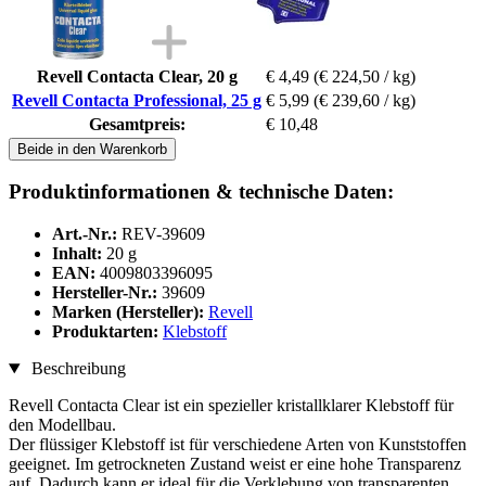
Revell Contacta Clear, 20 g
€ 4,49
(€ 224,50 / kg)
Revell Contacta Professional, 25 g
€ 5,99
(€ 239,60 / kg)
Gesamtpreis:
€ 10,48
Beide in den Warenkorb
Produktinformationen & technische Daten:
Art.-Nr.:
REV-39609
Inhalt:
20 g
EAN:
4009803396095
Hersteller-Nr.:
39609
Marken (Hersteller):
Revell
Produktarten:
Klebstoff
Beschreibung
Revell Contacta Clear ist ein spezieller kristallklarer Klebstoff für
den Modellbau.
Der flüssiger Klebstoff ist für verschiedene Arten von Kunststoffen
geeignet. Im getrockneten Zustand weist er eine hohe Transparenz
auf. Dadurch kann er ideal für die Verklebung von transparenten