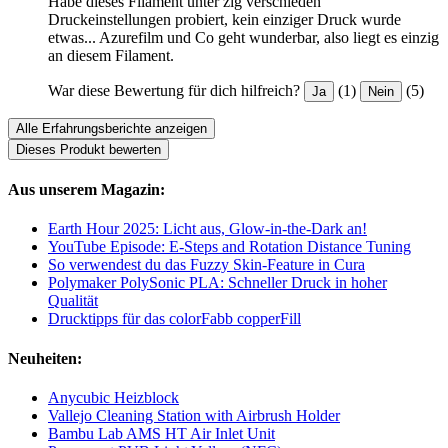
Habe dieses Filament unter zig verschieden
Druckeinstellungen probiert, kein einziger Druck wurde
etwas... Azurefilm und Co geht wunderbar, also liegt es einzig
an diesem Filament.
War diese Bewertung für dich hilfreich?
(1)
(5)
Ja
Nein
Alle Erfahrungsberichte anzeigen
Dieses Produkt bewerten
Aus unserem Magazin:
Earth Hour 2025: Licht aus, Glow-in-the-Dark an!
YouTube Episode: E-Steps and Rotation Distance Tuning
So verwendest du das Fuzzy Skin-Feature in Cura
Polymaker PolySonic PLA: Schneller Druck in hoher
Qualität
Drucktipps für das colorFabb copperFill
Neuheiten:
Anycubic Heizblock
Vallejo Cleaning Station with Airbrush Holder
Bambu Lab AMS HT Air Inlet Unit