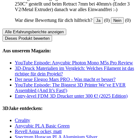
250C° gestellt und beim Retract 7mm bei 40mm/s (Ender 3
V2/Metal Extruder) danach war alles Einwandfrei :-)
War diese Bewertung für dich hilfreich?
(0)
(0)
Ja
Nein
Alle Erfahrungsberichte anzeigen
Dieses Produkt bewerten
Aus unserem Magazin:
YouTube Episode: Anycubic Photon Mono M5s Pro Review
3D-Druck Materialien im Vergleich: Welches Filament ist das
richtige für dein Projekt?
Der neue Elegoo Mars PRO - Was macht er besser?
YouTube Episode: The Biggest 3D Printer We’ve EVER
Assembled (And It’s Fast!)
Entry-level FDM 3D Drucker unter 300 €! (2025 Edition)
3DJake entdecken:
Creality
Anycubic PLA Basic Green
Revell Aqua ocker, matt
Spectrum Huracan PLA Aluminium Silver