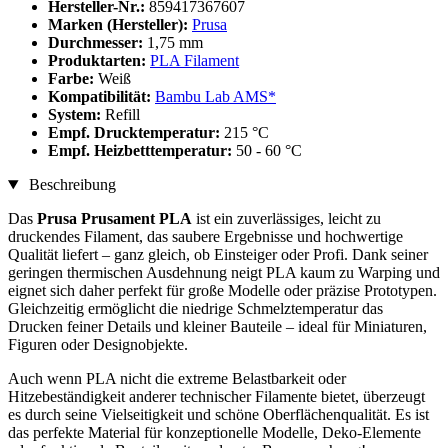
Hersteller-Nr.:
859417367607
Marken (Hersteller):
Prusa
Durchmesser:
1,75 mm
Produktarten:
PLA Filament
Farbe:
Weiß
Kompatibilität:
Bambu Lab AMS*
System:
Refill
Empf. Drucktemperatur:
215 °C
Empf. Heizbetttemperatur:
50 - 60 °C
Beschreibung
Das
Prusa Prusament PLA
ist ein zuverlässiges, leicht zu
druckendes Filament, das saubere Ergebnisse und hochwertige
Qualität liefert – ganz gleich, ob Einsteiger oder Profi. Dank seiner
geringen thermischen Ausdehnung neigt PLA kaum zu Warping und
eignet sich daher perfekt für große Modelle oder präzise Prototypen.
Gleichzeitig ermöglicht die niedrige Schmelztemperatur das
Drucken feiner Details und kleiner Bauteile – ideal für Miniaturen,
Figuren oder Designobjekte.
Auch wenn PLA nicht die extreme Belastbarkeit oder
Hitzebeständigkeit anderer technischer Filamente bietet, überzeugt
es durch seine Vielseitigkeit und schöne Oberflächenqualität. Es ist
das perfekte Material für konzeptionelle Modelle, Deko-Elemente