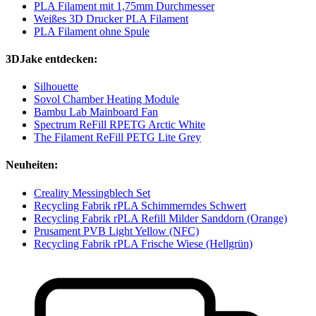
PLA Filament mit 1,75mm Durchmesser
Weißes 3D Drucker PLA Filament
PLA Filament ohne Spule
3DJake entdecken:
Silhouette
Sovol Chamber Heating Module
Bambu Lab Mainboard Fan
Spectrum ReFill RPETG Arctic White
The Filament ReFill PETG Lite Grey
Neuheiten:
Creality Messingblech Set
Recycling Fabrik rPLA Schimmerndes Schwert
Recycling Fabrik rPLA Refill Milder Sanddorn (Orange)
Prusament PVB Light Yellow (NFC)
Recycling Fabrik rPLA Frische Wiese (Hellgrün)