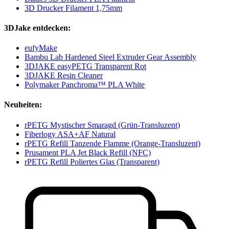
3D Drucker Filament 1,75mm
3DJake entdecken:
eufyMake
Bambu Lab Hardened Steel Extruder Gear Assembly
3DJAKE easyPETG Transparent Rot
3DJAKE Resin Cleaner
Polymaker Panchroma™ PLA White
Neuheiten:
rPETG Mystischer Smaragd (Grün-Transluzent)
Fiberlogy ASA+AF Natural
rPETG Refill Tanzende Flamme (Orange-Transluzent)
Prusament PLA Jet Black Refill (NFC)
rPETG Refill Poliertes Glas (Transparent)