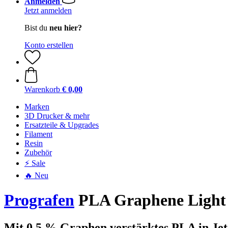
Anmelden
Jetzt anmelden
Bist du
neu hier?
Konto erstellen
Warenkorb
€ 0,00
Marken
3D Drucker & mehr
Ersatzteile & Upgrades
Filament
Resin
Zubehör
⚡ Sale
🔥 Neu
Prografen
PLA Graphene Light J
Mit 0,5 % Graphen verstärktes PLA in Jet