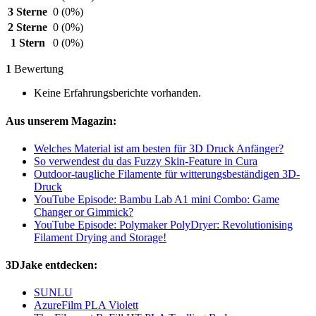
3 Sterne
0
(0%)
2 Sterne
0
(0%)
1 Stern
0
(0%)
1
Bewertung
Keine Erfahrungsberichte vorhanden.
Aus unserem Magazin:
Welches Material ist am besten für 3D Druck Anfänger?
So verwendest du das Fuzzy Skin-Feature in Cura
Outdoor-taugliche Filamente für witterungsbeständigen 3D-
Druck
YouTube Episode: Bambu Lab A1 mini Combo: Game
Changer or Gimmick?
YouTube Episode: Polymaker PolyDryer: Revolutionising
Filament Drying and Storage!
3DJake entdecken:
SUNLU
AzureFilm PLA Violett