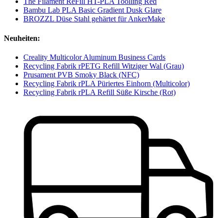
The Filament ReFill HT-PLA Toolling Red
Bambu Lab PLA Basic Gradient Dusk Glare
BROZZL Düse Stahl gehärtet für AnkerMake
Neuheiten:
Creality Multicolor Aluminum Business Cards
Recycling Fabrik rPETG Refill Witziger Wal (Grau)
Prusament PVB Smoky Black (NFC)
Recycling Fabrik rPLA Püriertes Einhorn (Multicolor)
Recycling Fabrik rPLA Refill Süße Kirsche (Rot)