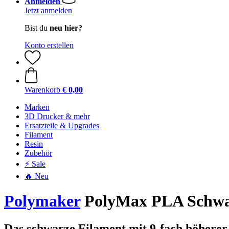
Anmelden
Jetzt anmelden
Bist du
neu hier?
Konto erstellen
Warenkorb
€ 0,00
Marken
3D Drucker & mehr
Ersatzteile & Upgrades
Filament
Resin
Zubehör
⚡ Sale
🔥 Neu
Polymaker
PolyMax PLA Schwar
Das schwarze Filament mit 9-fach höherer