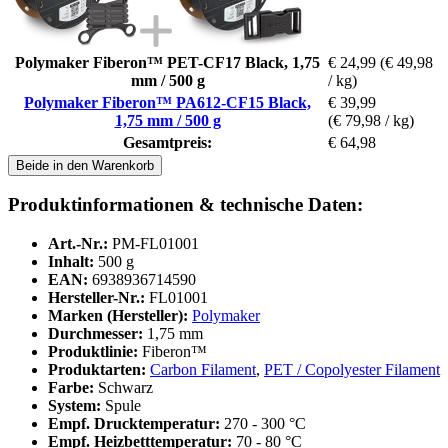
Polymaker Fiberon™ PET-CF17 Black, 1,75
€ 24,99
(€ 49,98
mm / 500 g
/ kg)
Polymaker Fiberon™ PA612-CF15 Black,
€ 39,99
1,75 mm / 500 g
(€ 79,98 / kg)
Gesamtpreis:
€ 64,98
Beide in den Warenkorb
Produktinformationen & technische Daten:
Art.-Nr.:
PM-FL01001
Inhalt:
500 g
EAN:
6938936714590
Hersteller-Nr.:
FL01001
Marken (Hersteller):
Polymaker
Durchmesser:
1,75 mm
Produktlinie:
Fiberon™
Produktarten:
Carbon Filament
,
PET / Copolyester Filament
Farbe:
Schwarz
System:
Spule
Empf. Drucktemperatur:
270 - 300 °C
Empf. Heizbetttemperatur:
70 - 80 °C