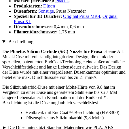
Marken (Hersteller):
Phaetus
Produktarten:
Düsen
Düsenform:
Sonstige
, Prusa Nextruder
Speziell für 3D Drucker:
Original Prusa MK4
,
Original
Prusa XL
Düsendurchmesser:
0,4 mm, 0,6 mm
Filamentdurchmesser:
1,75 mm
Beschreibung
Die
Phaetus Silicon Carbide (SiC) Nozzle für Prusa
ist eine All-
Metal-Düse mit vollständig integriertem Design, die dank der
speziellen, patentierten EndCoat-Technologie eine außerordentliche
Verschleißfestigkeit und lange Lebensdauer aufweist. Das Design
der Düse wurde mit einer vergrößerten Düsenkammer optimiert und
bietet eine max. Durchflussrate von bis zu 21 mm³/s.
Die Siliziumkarbid-Düse mit einer Mohs-Härte von 9,8 hat im
Vergleich zu einer Düse aus gehärtetem Stahl eine bis zu 7-Mal
längere Lebensdauer. In Kombination mit der EndCoat™-
Beschichtung ist die Düse unglaublich verschleißfest.
Heatbreak mit EndCoat™-Beschichtung (HV3300)
Düsenspitze aus Siliziumkarbid (9,8 Mohs)
► Die Düse unterstützt Standard-Materialien wie PLA, ABS,