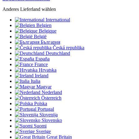
Anderes Lieferland wählen
International
Belgien
Belgique
België
България
Česká republika
Deutschland
España
France
Hrvatska
Ireland
Italia
Magyar
Nederland
Österreich
Polska
Portugal
Slovenija
Slovensko
Suomi
Sverige
Great Britain