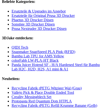
Beliebte Kategorien:
Ersatzteile & Upgrades im Angebot
Ersatzteile für Original Prusa 3D Drucker
Phaetus 3D Drucker Düsen
Sonstige 3D Drucker Düsen
Prusa Nextruder 3D Drucker Düsen
3DJake entdecken:
QIDI Tech
Snapmaker SnapSpeed PLA Pink (RFID)
Bambu Lab TPU for AMS Yellow
colorFabb LW-PLA-HT Black
Panda Juicer Hotend SF - H/A Hardened Steel für Bambu
Lab H2C, H2D, H2S, A1 mini & A1
Neuheiten:
Recycling Fabrik rPETG Witziger Wal (Grau)
Vallejo Pick & Place Double Ended Tool
Creality Messingblech Set
Protopasta Red Quantum Dots HTPLA
Recycling Fabrik rPETG Refill Krumme Banane (Gelb)