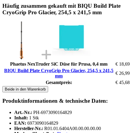
Häufig zusammen gekauft mit BIQU Build Plate
CryoGrip Pro Glacier, 254,5 x 241,5 mm
Phaetus NexTruder SiC Düse für Prusa, 0,4 mm
€ 18,69
BIQU Build Plate CryoGrip Pro Glacier, 254,5 x 241,5
€ 26,99
mm
Gesamtpreis:
€ 45,68
Beide in den Warenkorb
Produktinformationen & technische Daten:
Art.-Nr.:
PH-6973090164829
Inhalt:
1 Stk
EAN:
6973090164829
Hersteller-Nr.:
R01.01.6404A00.00.00.00.00