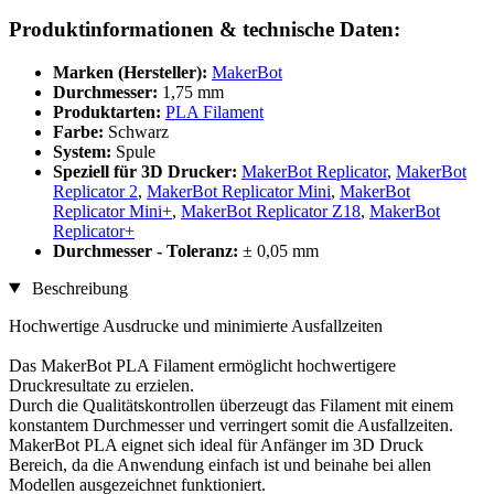
Produktinformationen & technische Daten:
Marken (Hersteller):
MakerBot
Durchmesser:
1,75 mm
Produktarten:
PLA Filament
Farbe:
Schwarz
System:
Spule
Speziell für 3D Drucker:
MakerBot Replicator
,
MakerBot
Replicator 2
,
MakerBot Replicator Mini
,
MakerBot
Replicator Mini+
,
MakerBot Replicator Z18
,
MakerBot
Replicator+
Durchmesser - Toleranz:
± 0,05 mm
Beschreibung
Hochwertige Ausdrucke und minimierte Ausfallzeiten
Das MakerBot PLA Filament ermöglicht hochwertigere
Druckresultate zu erzielen.
Durch die Qualitätskontrollen überzeugt das Filament mit einem
konstantem Durchmesser und verringert somit die Ausfallzeiten.
MakerBot PLA eignet sich ideal für Anfänger im 3D Druck
Bereich, da die Anwendung einfach ist und beinahe bei allen
Modellen ausgezeichnet funktioniert.