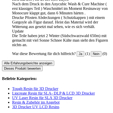
Nach dem Druck in den Anycubic Wash & Cure Machine (
erst klassiges Teil ) Waschmittel im Moment Resinaway von
Monocure klappt gut, dann 6 Minuten härten .
Drucke Pfosten Abdeckungen ( Schutzkappen ) mit einem
Gargoyle als Figur darauf. Heist das Material wird der
Witterung aus gesetzt mal sehen, wie es sich verhält.
Update
Die Teile haben jetzt 2 Winter (Südschwarzwald 650m) mit
gemacht mit viel Sonne Schnee Kälte man sieht den Figuren
nichts an.
War diese Bewertung für dich hilfreich?
(1)
(0)
Ja
Nein
Alle Erfahrungsberichte anzeigen
Dieses Produkt bewerten
Beliebte Kategorien:
Tough Resin für 3D Drucker
Liqcreate Resin für SLA- DLP & LCD 3D Drucker
UV Laser Resin für SLA 3D Drucker
Resin & Zubehör im Angebot
3D Drucker UV LCD Resins