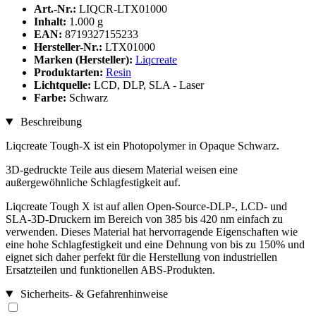
Art.-Nr.:
LIQCR-LTX01000
Inhalt:
1.000 g
EAN:
8719327155233
Hersteller-Nr.:
LTX01000
Marken (Hersteller):
Liqcreate
Produktarten:
Resin
Lichtquelle:
LCD, DLP, SLA - Laser
Farbe:
Schwarz
Beschreibung
Liqcreate Tough-X ist ein Photopolymer in Opaque Schwarz.
3D-gedruckte Teile aus diesem Material weisen eine
außergewöhnliche Schlagfestigkeit auf.
Liqcreate Tough X ist auf allen Open-Source-DLP-, LCD- und
SLA-3D-Druckern im Bereich von 385 bis 420 nm einfach zu
verwenden. Dieses Material hat hervorragende Eigenschaften wie
eine hohe Schlagfestigkeit und eine Dehnung von bis zu 150% und
eignet sich daher perfekt für die Herstellung von industriellen
Ersatzteilen und funktionellen ABS-Produkten.
Sicherheits- & Gefahrenhinweise