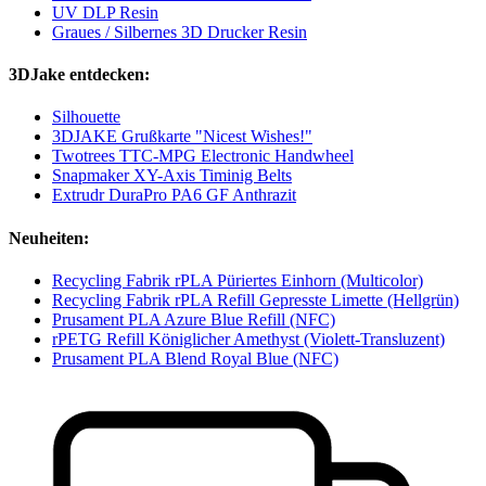
UV DLP Resin
Graues / Silbernes 3D Drucker Resin
3DJake entdecken:
Silhouette
3DJAKE Grußkarte "Nicest Wishes!"
Twotrees TTC-MPG Electronic Handwheel
Snapmaker XY-Axis Timinig Belts
Extrudr DuraPro PA6 GF Anthrazit
Neuheiten:
Recycling Fabrik rPLA Püriertes Einhorn (Multicolor)
Recycling Fabrik rPLA Refill Gepresste Limette (Hellgrün)
Prusament PLA Azure Blue Refill (NFC)
rPETG Refill Königlicher Amethyst (Violett-Transluzent)
Prusament PLA Blend Royal Blue (NFC)