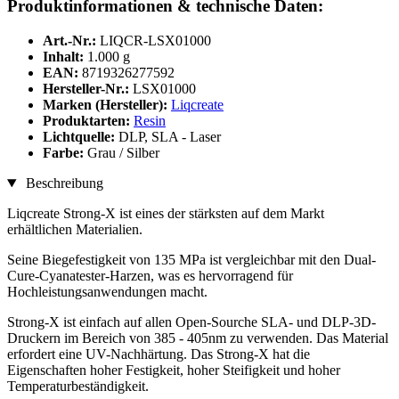
Produktinformationen & technische Daten:
Art.-Nr.:
LIQCR-LSX01000
Inhalt:
1.000 g
EAN:
8719326277592
Hersteller-Nr.:
LSX01000
Marken (Hersteller):
Liqcreate
Produktarten:
Resin
Lichtquelle:
DLP, SLA - Laser
Farbe:
Grau / Silber
Beschreibung
Liqcreate Strong-X ist eines der stärksten auf dem Markt
erhältlichen Materialien.
Seine Biegefestigkeit von 135 MPa ist vergleichbar mit den Dual-
Cure-Cyanatester-Harzen, was es hervorragend für
Hochleistungsanwendungen macht.
Strong-X ist einfach auf allen Open-Sourche SLA- und DLP-3D-
Druckern im Bereich von 385 - 405nm zu verwenden. Das Material
erfordert eine UV-Nachhärtung. Das Strong-X hat die
Eigenschaften hoher Festigkeit, hoher Steifigkeit und hoher
Temperaturbeständigkeit.