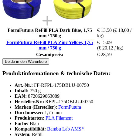
FormFutura ReFill PLA Dark Blue, 1,75
€ 13,50
(€ 18,00 /
mm / 750 g
kg)
FormFutura ReFill PLA Zinc Yellow, 1,75
€ 15,09
mm / 750 g
(€ 20,12 / kg)
Gesamtpreis:
€ 28,59
Beide in den Warenkorb
Produktinformationen & technische Daten:
Art.-Nr.:
FF-RFPL-175DBLU-00750
Inhalt:
750 g
EAN:
8720629063089
Hersteller-Nr.:
RFPL-175DBLU-00750
Marken (Hersteller):
FormFutura
Durchmesser:
1,75 mm
Produktarten:
PLA Filament
Farbe:
Blau
Kompatibilität:
Bambu Lab AMS*
System:
Refill