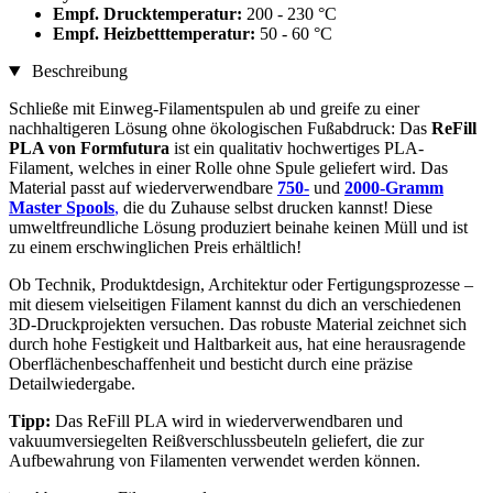
Empf. Drucktemperatur:
200 - 230 °C
Empf. Heizbetttemperatur:
50 - 60 °C
Beschreibung
Schließe mit Einweg-Filamentspulen ab und greife zu einer
nachhaltigeren Lösung ohne ökologischen Fußabdruck: Das
ReFill
PLA von Formfutura
ist ein qualitativ hochwertiges PLA-
Filament, welches in einer Rolle ohne Spule geliefert wird. Das
Material passt auf wiederverwendbare
750-
und
2000-Gramm
Master Spools
,
die du Zuhause selbst drucken kannst! Diese
umweltfreundliche Lösung produziert beinahe keinen Müll und ist
zu einem erschwinglichen Preis erhältlich!
Ob Technik, Produktdesign, Architektur oder Fertigungsprozesse –
mit diesem vielseitigen Filament kannst du dich an verschiedenen
3D-Druckprojekten versuchen. Das robuste Material zeichnet sich
durch hohe Festigkeit und Haltbarkeit aus, hat eine herausragende
Oberflächenbeschaffenheit und besticht durch eine präzise
Detailwiedergabe.
Tipp:
Das ReFill PLA wird in wiederverwendbaren und
vakuumversiegelten Reißverschlussbeuteln geliefert, die zur
Aufbewahrung von Filamenten verwendet werden können.