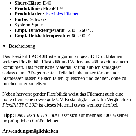
Shore-Härte:
D40
Produktlinie:
FlexiFil™
Produktarten:
Flexibles Filament
Farbe:
Schwarz
System:
Spule
Empf. Drucktemperatur:
230 - 260 °C
Empf. Heizbetttemperatur:
60 - 90 °C
Beschreibung
Das
FlexiFil TPC 40D
ist ein gummiartiges 3D-Druckfilament,
welches Flexibilität, Elastizität und Widerstandsfähigkeit in einem
kombiniert. Das technische Material ist unglaublich schlagfest,
sodass damit 3D-gedruckten Teile beinahe unzerstörbar sind:
Stattdessen lassen sie sich falten, quetschen und dehnen, ohne zu
brechen oder zu reißen.
Neben hervorragender Flexibilität weist das Filament auch eine
hohe chemische sowie gute UV-Beständigkeit auf. Im Vergleich zu
FlexiFil TPC 30D
ist dieses Material etwas weniger flexibel.
Tipp:
Das
FlexiFil TPC 40D
lässt sich auf mehr als 400 % seiner
ursprünglichen Größe dehnen.
Anwendungsmöglichkeiten: