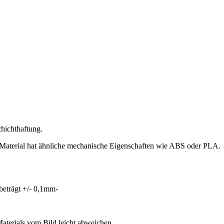
chichthaftung.
as Material hat ähnliche mechanische Eigenschaften wie ABS oder PLA.
beträgt +/- 0,1mm-
aterials vom Bild leicht abweichen.