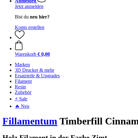
Anmelden
Jetzt anmelden
Bist du
neu hier?
Konto erstellen
Warenkorb
€ 0,00
Marken
3D Drucker & mehr
Ersatzteile & Upgrades
Filament
Resin
Zubehör
⚡ Sale
🔥 Neu
Fillamentum
Timberfill Cinna
Holz Filament in der Farbe Zimt