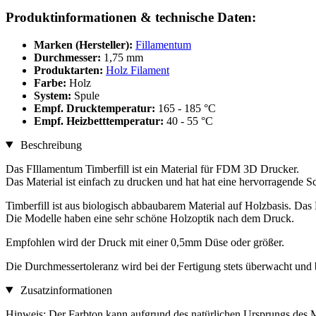
Produktinformationen & technische Daten:
Marken (Hersteller):
Fillamentum
Durchmesser:
1,75 mm
Produktarten:
Holz Filament
Farbe:
Holz
System:
Spule
Empf. Drucktemperatur:
165 - 185 °C
Empf. Heizbetttemperatur:
40 - 55 °C
Beschreibung
Das FIllamentum Timberfill ist ein Material für FDM 3D Drucker.
Das Material ist einfach zu drucken und hat hat eine hervorragende S
Timberfill ist aus biologisch abbaubarem Material auf Holzbasis. D
Die Modelle haben eine sehr schöne Holzoptik nach dem Druck.
Empfohlen wird der Druck mit einer 0,5mm Düse oder größer.
Die Durchmessertoleranz wird bei der Fertigung stets überwacht und 
Zusatzinformationen
Hinweis: Der Farbton kann aufgrund des natürlichen Ursprungs des M