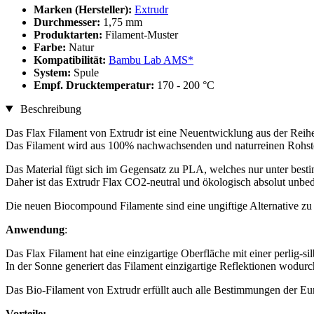
Marken (Hersteller):
Extrudr
Durchmesser:
1,75 mm
Produktarten:
Filament-Muster
Farbe:
Natur
Kompatibilität:
Bambu Lab AMS*
System:
Spule
Empf. Drucktemperatur:
170 - 200 °C
Beschreibung
Das Flax Filament von Extrudr ist eine Neuentwicklung aus der Reih
Das Filament wird aus 100% nachwachsenden und naturreinen Rohsto
Das Material fügt sich im Gegensatz zu PLA, welches nur unter best
Daher ist das Extrudr Flax CO2-neutral und ökologisch absolut unbed
Die neuen Biocompound Filamente sind eine ungiftige Alternative z
Anwendung
:
Das Flax Filament hat eine einzigartige Oberfläche mit einer perlig-si
In der Sonne generiert das Filament einzigartige Reflektionen wodurch 
Das Bio-Filament von Extrudr erfüllt auch alle Bestimmungen der Eu
Vorteile: