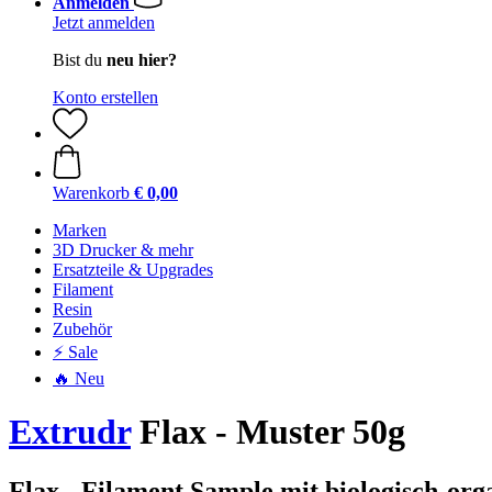
Anmelden
Jetzt anmelden
Bist du
neu hier?
Konto erstellen
Warenkorb
€ 0,00
Marken
3D Drucker & mehr
Ersatzteile & Upgrades
Filament
Resin
Zubehör
⚡ Sale
🔥 Neu
Extrudr
Flax - Muster 50g
Flax - Filament Sample mit biologisch-o