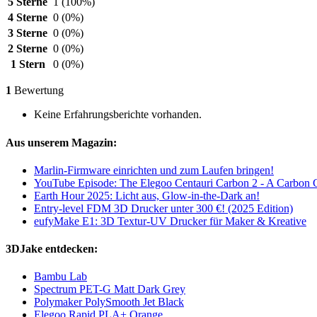
5 Sterne
1
(100%)
4 Sterne
0
(0%)
3 Sterne
0
(0%)
2 Sterne
0
(0%)
1 Stern
0
(0%)
1
Bewertung
Keine Erfahrungsberichte vorhanden.
Aus unserem Magazin:
Marlin-Firmware einrichten und zum Laufen bringen!
YouTube Episode: The Elegoo Centauri Carbon 2 - A Carbon
Earth Hour 2025: Licht aus, Glow-in-the-Dark an!
Entry-level FDM 3D Drucker unter 300 €! (2025 Edition)
eufyMake E1: 3D Textur-UV Drucker für Maker & Kreative
3DJake entdecken:
Bambu Lab
Spectrum PET-G Matt Dark Grey
Polymaker PolySmooth Jet Black
Elegoo Rapid PLA+ Orange