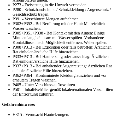
Arbeitsplatzes tragen.
P273 - Freisetzung in die Umwelt vermeiden.
P280 - Schutzhandschuhe / Schutzkleidung / Augenschutz /
Gesichtsschutz tragen.
P391 - Verschüttete Mengen aufnehmen.
P302+P352 - Bei Berührung mit der Haut: Mit reichlich
Wasser waschen.
P305+P351+P338 - Bei Kontakt mit den Augen: Einige
Minuten lang behutsam mit Wasser spülen. Vorhandene
Kontaktlinsen nach Möglichkeit entfernen. Weiter spülen.
P308+P313 - Bei Exposition oder falls betroffen: Ärztlichen
Rat einholen/ärztliche Hilfe hinzuziehen.
P333+P313 - Bei Hautreizung oder -ausschlag: Ärztlichen
Rat einholen/ärztliche Hilfe hinzuziehen.
P337+P313 - Bei anhaltender Augenreizung: Ärztlichen Rat
einholen/ärztliche Hilfe hinzuziehen.
P362+P364 - Kontaminierte Kleidung ausziehen und vor
erneutem Tragen waschen.
P405 - Unter Verschluss aufbewahren.
P501 - Inhalt/Behälter gemäß lokalen/nationalen Vorschriften
der Entsorgung zuführen.
Gefahrenhinweise:
H315 - Verursacht Hautreizungen.