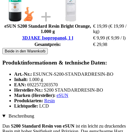
eSUN S200 Standard Resin Bright Orange,
€ 19,99
(€ 19,99 /
1.000 g
kg)
3DJAKE Isopropanol, 1 l
€ 9,99
(€ 9,99 / l)
Gesamtpreis:
€ 29,98
Beide in den Warenkorb
Produktinformationen & technische Daten:
Art.-Nr.:
ESUNCN-S200-STANDARDRESIN-BO
Inhalt:
1.000 g
EAN:
6922572203570
Hersteller-Nr.:
S200 STANDARDRESIN-BO
Marken (Hersteller):
eSUN
Produktarten:
Resin
Lichtquelle:
LCD
Beschreibung
Das
S200 Standard Resin von eSUN
ist ein leicht zu druckendes
Resin mit hoher Steifigkeit und Präzision. Das geruchsarme Harz