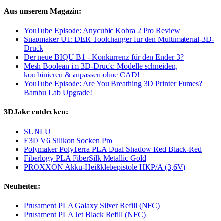
Aus unserem Magazin:
YouTube Episode: Anycubic Kobra 2 Pro Review
Snapmaker U1: DER Toolchanger für den Multimaterial-3D-
Druck
Der neue BIQU B1 - Konkurrenz für den Ender 3?
Mesh Boolean im 3D-Druck: Modelle schneiden,
kombinieren & anpassen ohne CAD!
YouTube Episode: Are You Breathing 3D Printer Fumes?
Bambu Lab Upgrade!
3DJake entdecken:
SUNLU
E3D V6 Silikon Socken Pro
Polymaker PolyTerra PLA Dual Shadow Red Black-Red
Fiberlogy PLA FiberSilk Metallic Gold
PROXXON Akku-Heißklebepistole HKP/A (3,6V)
Neuheiten:
Prusament PLA Galaxy Silver Refill (NFC)
Prusament PLA Jet Black Refill (NFC)