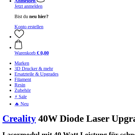
Anmelden
Jetzt anmelden
Bist du
neu hier?
Konto erstellen
Warenkorb
€ 0,00
Marken
3D Drucker & mehr
Ersatzteile & Upgrades
Filament
Resin
Zubehör
⚡ Sale
🔥 Neu
Creality
40W Diode Laser Upgra
Lasermodul mit 40 Watt Leistung für schne