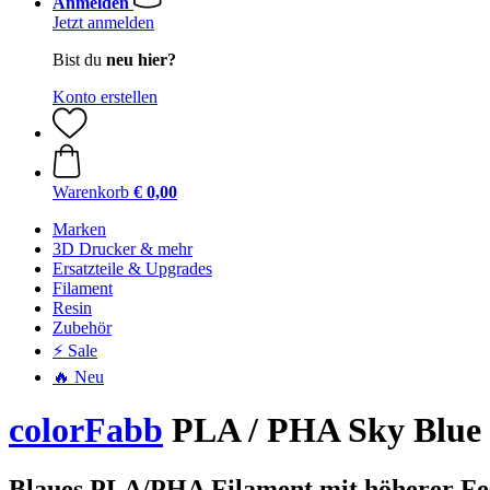
Anmelden
Jetzt anmelden
Bist du
neu hier?
Konto erstellen
Warenkorb
€ 0,00
Marken
3D Drucker & mehr
Ersatzteile & Upgrades
Filament
Resin
Zubehör
⚡ Sale
🔥 Neu
colorFabb
PLA / PHA Sky Blue
Blaues PLA/PHA Filament mit höherer Fes