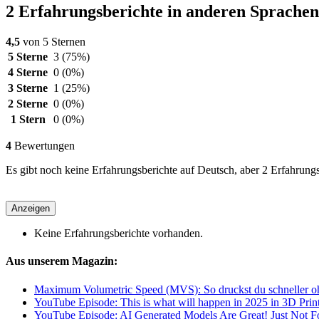
2 Erfahrungsberichte in anderen Sprachen
4,5
von 5 Sternen
5 Sterne
3
(75%)
4 Sterne
0
(0%)
3 Sterne
1
(25%)
2 Sterne
0
(0%)
1 Stern
0
(0%)
4
Bewertungen
Es gibt noch keine Erfahrungsberichte auf Deutsch, aber 2 Erfahrung
Anzeigen
Keine Erfahrungsberichte vorhanden.
Aus unserem Magazin:
Maximum Volumetric Speed (MVS): So druckst du schneller o
YouTube Episode: This is what will happen in 2025 in 3D Prin
YouTube Episode: AI Generated Models Are Great! Just Not For