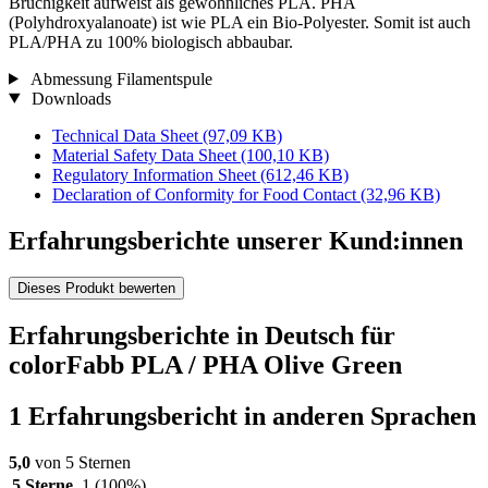
Brüchigkeit aufweist als gewöhnliches PLA. PHA
(Polyhdroxyalanoate) ist wie PLA ein Bio-Polyester. Somit ist auch
PLA/PHA zu 100% biologisch abbaubar.
Abmessung Filamentspule
Downloads
Technical Data Sheet
(97,09 KB)
Material Safety Data Sheet
(100,10 KB)
Regulatory Information Sheet
(612,46 KB)
Declaration of Conformity for Food Contact
(32,96 KB)
Erfahrungsberichte unserer Kund:innen
Dieses Produkt bewerten
Erfahrungsberichte in Deutsch für
colorFabb PLA / PHA Olive Green
1 Erfahrungsbericht in anderen Sprachen
5,0
von 5 Sternen
5 Sterne
1
(100%)