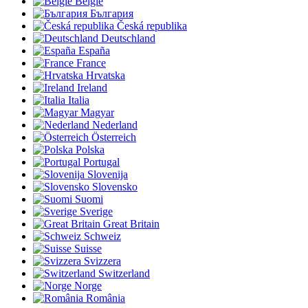
België
България
Česká republika
Deutschland
España
France
Hrvatska
Ireland
Italia
Magyar
Nederland
Österreich
Polska
Portugal
Slovenija
Slovensko
Suomi
Sverige
Great Britain
Schweiz
Suisse
Svizzera
Switzerland
Norge
România