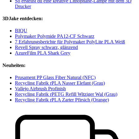
So erstellst du eine kreative Lithophane-Lampe mit dem 3D
Drucker
3DJake entdecken:
BIQU
Polymaker Polymide PA12-CF Schwarz
7 Erfahrungsberichte für Polymaker PolyLite PLA Weiß
Revell Spray schwarz, glänzend
AzureFilm PLA Shark Grey
Neuheiten:
Prusament PP Glass Fiber Natural (NFC)
Recycling Fabrik rPLA Nasser Elefant (Grau)
Vallejo Airbrush Profinish
Recycling Fabrik rPETG Refill Witziger Wal (Grau)
Recycling Fabrik rPLA Zarter Pfirsich (Orange)