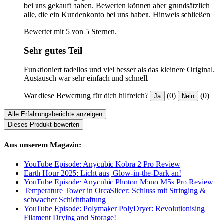
bei uns gekauft haben. Bewerten können aber grundsätzlich
alle, die ein Kundenkonto bei uns haben.
Hinweis schließen
Bewertet mit 5 von 5 Sternen.
Sehr gutes Teil
Funktioniert tadellos und viel besser als das kleinere Original.
Austausch war sehr einfach und schnell.
War diese Bewertung für dich hilfreich?
(0)
(0)
Ja
Nein
Alle Erfahrungsberichte anzeigen
Dieses Produkt bewerten
Aus unserem Magazin:
YouTube Episode: Anycubic Kobra 2 Pro Review
Earth Hour 2025: Licht aus, Glow-in-the-Dark an!
YouTube Episode: Anycubic Photon Mono M5s Pro Review
Temperature Tower in OrcaSlicer: Schluss mit Stringing &
schwacher Schichthaftung
YouTube Episode: Polymaker PolyDryer: Revolutionising
Filament Drying and Storage!