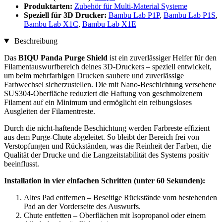
Produktarten:
Zubehör für Multi-Material Systeme
Speziell für 3D Drucker:
Bambu Lab P1P
,
Bambu Lab P1S
,
Bambu Lab X1C
,
Bambu Lab X1E
Beschreibung
Das
BIQU Panda Purge Shield
ist ein zuverlässiger Helfer für den
Filamentauswurfbereich deines 3D-Druckers – speziell entwickelt,
um beim mehrfarbigen Drucken saubere und zuverlässige
Farbwechsel sicherzustellen. Die mit Nano-Beschichtung versehene
SUS304-Oberfläche reduziert die Haftung von geschmolzenem
Filament auf ein Minimum und ermöglicht ein reibungsloses
Ausgleiten der Filamentreste.
Durch die nicht-haftende Beschichtung werden Farbreste effizient
aus dem Purge-Chute abgeleitet. So bleibt der Bereich frei von
Verstopfungen und Rückständen, was die Reinheit der Farben, die
Qualität der Drucke und die Langzeitstabilität des Systems positiv
beeinflusst.
Installation in vier einfachen Schritten (unter 60 Sekunden):
Altes Pad entfernen – Beseitige Rückstände vom bestehenden
Pad an der Vorderseite des Auswurfs.
Chute entfetten – Oberflächen mit Isopropanol oder einem