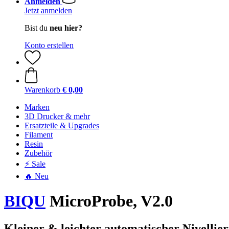
Anmelden
Jetzt anmelden
Bist du
neu hier?
Konto erstellen
Warenkorb
€ 0,00
Marken
3D Drucker & mehr
Ersatzteile & Upgrades
Filament
Resin
Zubehör
⚡ Sale
🔥 Neu
BIQU
MicroProbe, V2.0
Kleiner & leichter automatischer Nivellie