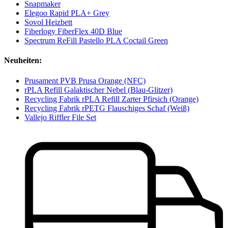
Snapmaker
Elegoo Rapid PLA+ Grey
Sovol Heizbett
Fiberlogy FiberFlex 40D Blue
Spectrum ReFill Pastello PLA Coctail Green
Neuheiten:
Prusament PVB Prusa Orange (NFC)
rPLA Refill Galaktischer Nebel (Blau-Glitzer)
Recycling Fabrik rPLA Refill Zarter Pfirsich (Orange)
Recycling Fabrik rPETG Flauschiges Schaf (Weiß)
Vallejo Riffler File Set