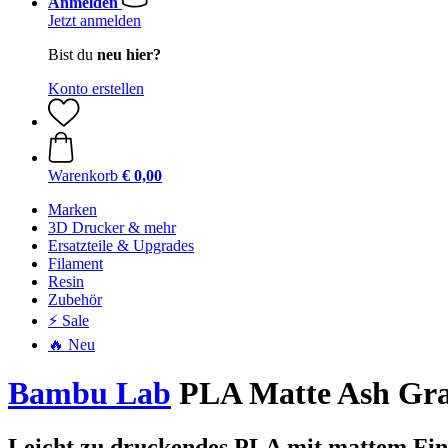
Anmelden
Jetzt anmelden
Bist du
neu hier?
Konto erstellen
Warenkorb
€ 0,00
Marken
3D Drucker & mehr
Ersatzteile & Upgrades
Filament
Resin
Zubehör
⚡ Sale
🔥 Neu
Bambu Lab
PLA Matte Ash Gray,
Leicht zu druckendes PLA mit mattem Fin