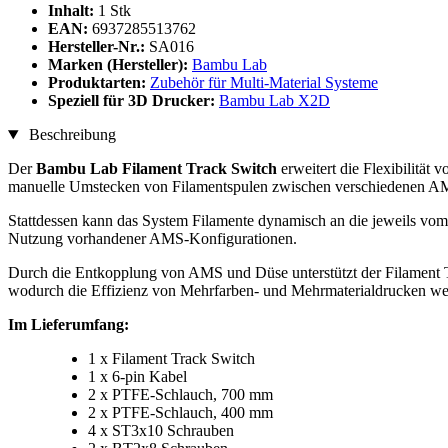
Inhalt:
1 Stk
EAN:
6937285513762
Hersteller-Nr.:
SA016
Marken (Hersteller):
Bambu Lab
Produktarten:
Zubehör für Multi-Material Systeme
Speziell für 3D Drucker:
Bambu Lab X2D
Beschreibung
Der
Bambu Lab Filament Track Switch
erweitert die Flexibilität
manuelle Umstecken von Filamentspulen zwischen verschiedenen AMS-E
Stattdessen kann das System Filamente dynamisch an die jeweils vom 
Nutzung vorhandener AMS-Konfigurationen.
Durch die Entkopplung von AMS und Düse unterstützt der Filament 
wodurch die Effizienz von Mehrfarben- und Mehrmaterialdrucken weite
Im Lieferumfang:
1 x Filament Track Switch
1 x 6-pin Kabel
2 x PTFE-Schlauch, 700 mm
2 x PTFE-Schlauch, 400 mm
4 x ST3x10 Schrauben