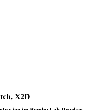
tch, X2D
-Extrusion im Bambu Lab Drucker