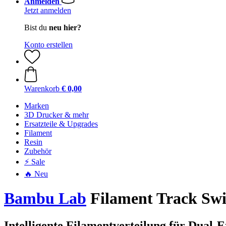
Anmelden
Jetzt anmelden
Bist du
neu hier?
Konto erstellen
Warenkorb
€ 0,00
Marken
3D Drucker & mehr
Ersatzteile & Upgrades
Filament
Resin
Zubehör
⚡ Sale
🔥 Neu
Bambu Lab
Filament Track Swi
Intelligente Filamentverteilung für Dual