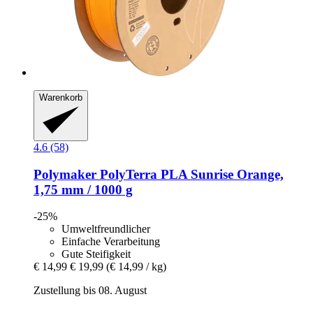
Warenkorb
4.6 (58)
Polymaker
PolyTerra PLA Sunrise Orange,
1,75 mm / 1000 g
-25%
Umweltfreundlicher
Einfache Verarbeitung
Gute Steifigkeit
€ 14,99
€ 19,99
(€ 14,99 / kg)
Zustellung bis 08. August