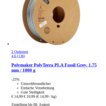
2 Optionen
4.6 (136)
Polymaker
PolyTerra PLA Fossil Grey, 1,75
mm / 1000 g
-25%
Umweltfreundlicher
Einfache Verarbeitung
Gute Steifigkeit
€ 14,99
€ 19,99
(€ 14,99 / kg)
Zustellung bis 08. August