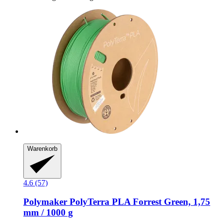
Warenkorb
4.6 (57)
Polymaker
PolyTerra PLA Forrest Green, 1,75
mm / 1000 g