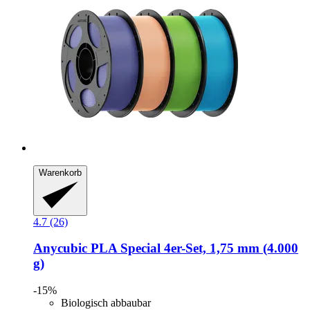
Warenkorb
4.7 (26)
Anycubic
PLA Special 4er-​Set, 1,75 mm (4.000
g)
-15%
Biologisch abbaubar