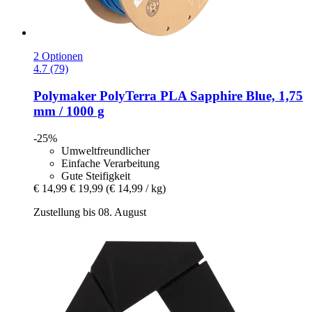
2 Optionen
4.7 (79)
Polymaker
PolyTerra PLA Sapphire Blue, 1,75
mm / 1000 g
-25%
Umweltfreundlicher
Einfache Verarbeitung
Gute Steifigkeit
€ 14,99
€ 19,99
(€ 14,99 / kg)
Zustellung bis 08. August