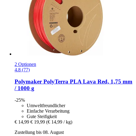
2 Optionen
4.8 (77)
Polymaker
PolyTerra PLA Lava Red, 1,75 mm
/ 1000 g
-25%
Umweltfreundlicher
Einfache Verarbeitung
Gute Steifigkeit
€ 14,99
€ 19,99
(€ 14,99 / kg)
Zustellung bis 08. August