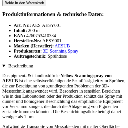
Beide in den Warenkorb
Produktinformationen & technische Daten:
Art.-Nr.:
AES-AESY001
Inhalt:
200 ml
EAN:
4260753410334
Hersteller-Nr.:
AESY001
Marken (Hersteller):
AESUB
Produktarten:
3D Scanning Spray
Auftragstechnik:
Sprühdose
Beschreibung
Das pigment- & titandioxidfreie
Yellow Scanningspray von
AESUB
ist eine selbstverflüchtigende Scanflüssigkeit zum Sprühen,
die zur Beseitigung von grundlegenden Problemen der 3D-
Messtechnik angewendet wird. Besonders in sensiblen Bereichen
wie in den Laboratorien oder der Produktion schützt das Spray mit
dünner und homogener Beschichtung das empfindliche Equipment
vor Verschmutzungen, die durch die Ablagerung von Pigmenten
zustande kommen könnten. Die Beschichtungsdicke beträgt dabei
weniger als 1 µm.
Aufwändige Transporte von Messobjekten mit matter Oberfläche