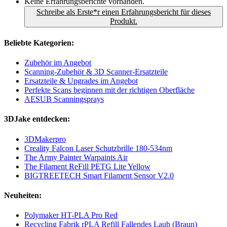
Keine Erfahrungsberichte vorhanden.
Schreibe als Erste*r einen Erfahrungsbericht für dieses
Produkt.
Beliebte Kategorien:
Zubehör im Angebot
Scanning-Zubehör & 3D Scanner-Ersatzteile
Ersatzteile & Upgrades im Angebot
Perfekte Scans beginnen mit der richtigen Oberfläche
AESUB Scanningsprays
3DJake entdecken:
3DMakerpro
Creality Falcon Laser Schutzbrille 180-534nm
The Army Painter Warpaints Air
The Filament ReFill PETG Lite Yellow
BIGTREETECH Smart Filament Sensor V2.0
Neuheiten:
Polymaker HT-PLA Pro Red
Recycling Fabrik rPLA Refill Fallendes Laub (Braun)