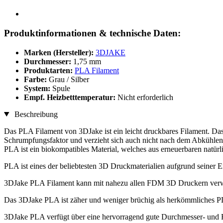
Produktinformationen & technische Daten:
Marken (Hersteller):
3DJAKE
Durchmesser:
1,75 mm
Produktarten:
PLA Filament
Farbe:
Grau / Silber
System:
Spule
Empf. Heizbetttemperatur:
Nicht erforderlich
Beschreibung
Das PLA Filament von 3DJake ist ein leicht druckbares Filament. D
Schrumpfungsfaktor und verzieht sich auch nicht nach dem Abkühlen
PLA ist ein biokompatibles Material, welches aus erneuerbaren natü
PLA ist eines der beliebtesten 3D Druckmaterialien aufgrund seiner 
3DJake PLA Filament kann mit nahezu allen FDM 3D Druckern ver
Das 3DJake PLA ist zäher und weniger brüchig als herkömmliches P
3DJake PLA verfügt über eine hervorragend gute Durchmesser- und R