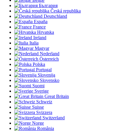
België
България
Česká republika
Deutschland
España
France
Hrvatska
Ireland
Italia
Magyar
Nederland
Österreich
Polska
Portugal
Slovenija
Slovensko
Suomi
Sverige
Great Britain
Schweiz
Suisse
Svizzera
Switzerland
Norge
România