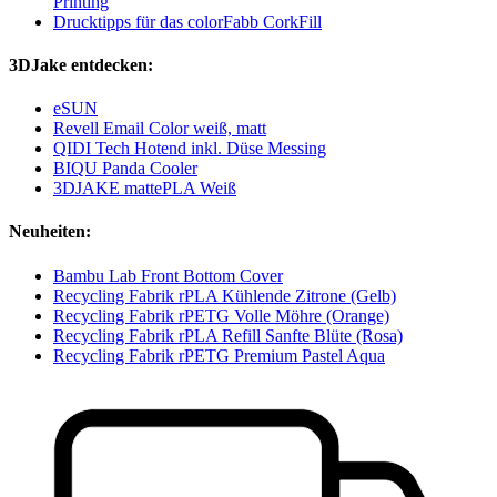
Printing
Drucktipps für das colorFabb CorkFill
3DJake entdecken:
eSUN
Revell Email Color weiß, matt
QIDI Tech Hotend inkl. Düse Messing
BIQU Panda Cooler
3DJAKE mattePLA Weiß
Neuheiten:
Bambu Lab Front Bottom Cover
Recycling Fabrik rPLA Kühlende Zitrone (Gelb)
Recycling Fabrik rPETG Volle Möhre (Orange)
Recycling Fabrik rPLA Refill Sanfte Blüte (Rosa)
Recycling Fabrik rPETG Premium Pastel Aqua